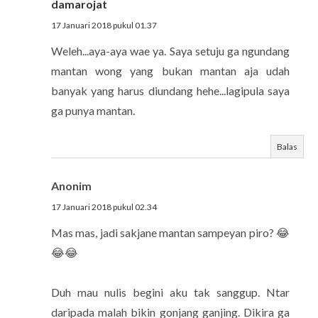
damarojat
17 Januari 2018 pukul 01.37
Weleh...aya-aya wae ya. Saya setuju ga ngundang
mantan wong yang bukan mantan aja udah
banyak yang harus diundang hehe...lagipula saya
ga punya mantan.
Balas
Anonim
17 Januari 2018 pukul 02.34
Mas mas, jadi sakjane mantan sampeyan piro? 😂
😂😂
Duh mau nulis begini aku tak sanggup. Ntar
daripada malah bikin gonjang ganjing. Dikira ga