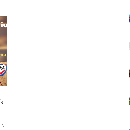
uk
e,